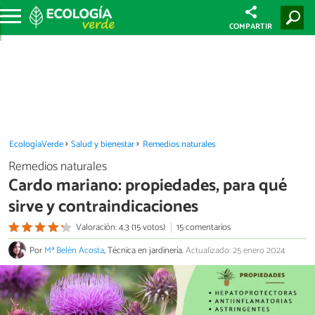
COMPARTIR
EcologíaVerde
Salud y bienestar
Remedios naturales
Remedios naturales
Cardo mariano: propiedades, para qué
sirve y contraindicaciones
Valoración: 4.3 (15 votos)
15 comentarios
Por
Mª Belén Acosta
, Técnica en jardinería.
Actualizado: 25 enero 2024