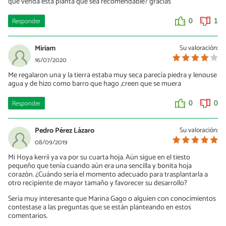
que venda ésta planta que sea recomendable? gracias
Responder
0
1
Miriam
Su valoración:
16/07/2020
Me regalaron una y la tierra estaba muy seca parecía piedra y lenouse
agua y de hizo como barro que hago ,creen que se muera
Responder
0
0
Pedro Pérez Lázaro
Su valoración:
08/09/2019
Mi Hoya kerrii ya va por su cuarta hoja. Aún sigue en el tiesto
pequeño que tenía cuando aún era una sencilla y bonita hoja
corazón. ¿Cuándo sería el momento adecuado para trasplantarla a
otro recipiente de mayor tamaño y favorecer su desarrollo?
Sería muy interesante que Marina Gago o alguien con conocimientos
contestase a las preguntas que se están planteando en estos
comentarios.