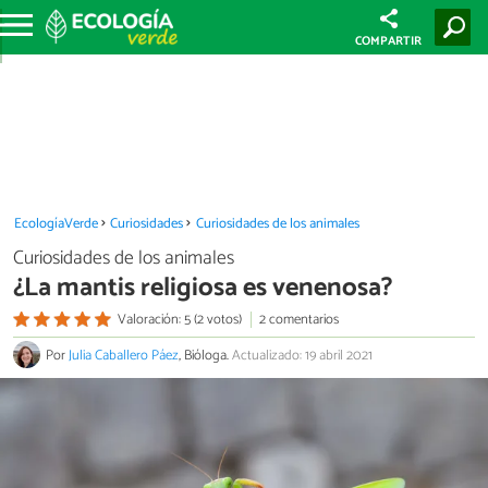
COMPARTIR
EcologíaVerde
Curiosidades
Curiosidades de los animales
Curiosidades de los animales
¿La mantis religiosa es venenosa?
Valoración: 5 (2 votos)
2 comentarios
Por
Julia Caballero Páez
, Bióloga.
Actualizado: 19 abril 2021