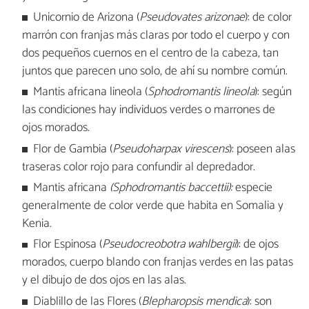
Unicornio de Arizona (
Pseudovates arizonae
): de color
marrón con franjas más claras por todo el cuerpo y con
dos pequeños cuernos en el centro de la cabeza, tan
juntos que parecen uno solo, de ahí su nombre común.
Mantis africana lineola (
Sphodromantis lineola
): según
las condiciones hay individuos verdes o marrones de
ojos morados.
Flor de Gambia (
Pseudoharpax virescens
): poseen alas
traseras color rojo para confundir al depredador.
Mantis africana
(Sphodromantis baccettii):
especie
generalmente de color verde que habita en Somalia y
Kenia.
Flor Espinosa (
Pseudocreobotra wahlbergii
): de ojos
morados, cuerpo blando con franjas verdes en las patas
y el dibujo de dos ojos en las alas.
Diablillo de las Flores (
Blepharopsis mendica
): son