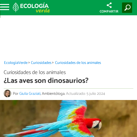
COMPARTIR
EcologíaVerde
Curiosidades
Curiosidades de los animales
Curiosidades de los animales
¿Las aves son dinosaurios?
Por
Giulia Graziati
, Ambientóloga.
Actualizado: 5 julio 2024