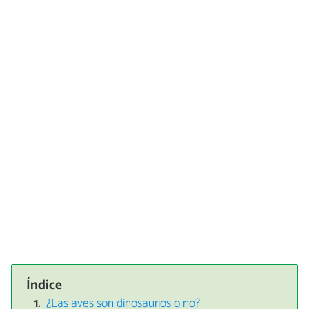
Índice
¿Las aves son dinosaurios o no?