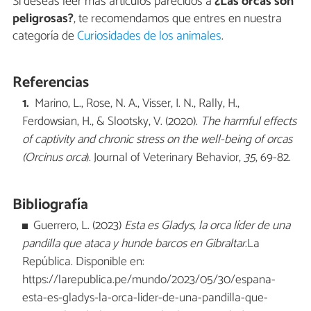
Si deseas leer más artículos parecidos a
¿Las orcas son
peligrosas?
, te recomendamos que entres en nuestra
categoría de
Curiosidades de los animales
.
Referencias
Marino, L., Rose, N. A., Visser, I. N., Rally, H.,
Ferdowsian, H., & Slootsky, V. (2020).
The harmful effects
of captivity and chronic stress on the well-being of orcas
(Orcinus orca
). Journal of Veterinary Behavior,
35
, 69-82.
Bibliografía
Guerrero, L. (2023)
Esta es Gladys, la orca líder de una
pandilla que ataca y hunde barcos en Gibraltar
.La
República. Disponible en:
https://larepublica.pe/mundo/2023/05/30/espana-
esta-es-gladys-la-orca-lider-de-una-pandilla-que-