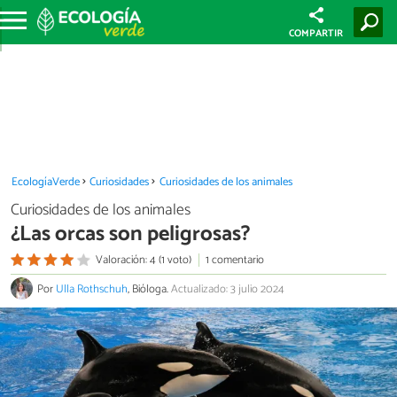
COMPARTIR
EcologíaVerde
Curiosidades
Curiosidades de los animales
Curiosidades de los animales
¿Las orcas son peligrosas?
Valoración: 4 (1 voto)
1 comentario
Por
Ulla Rothschuh
, Bióloga.
Actualizado: 3 julio 2024