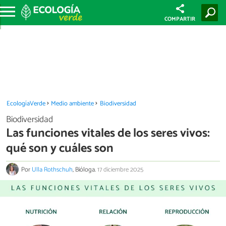
COMPARTIR
EcologíaVerde
Medio ambiente
Biodiversidad
Biodiversidad
Las funciones vitales de los seres vivos:
qué son y cuáles son
Por
Ulla Rothschuh
, Bióloga.
17 diciembre 2025