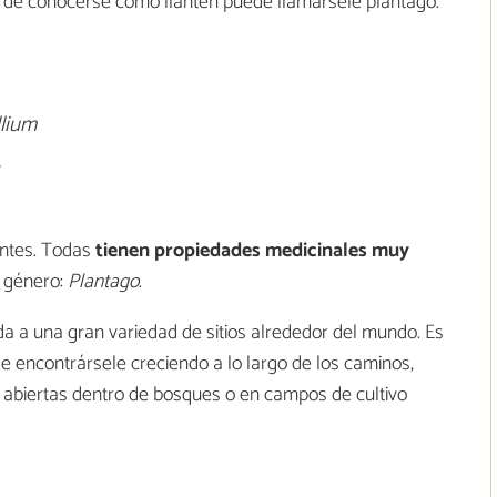
 de conocerse como llantén puede llamársele plántago.
llium
.
antes. Todas
tienen propiedades medicinales muy
 género:
Plantago
.
da a una gran variedad de sitios alrededor del mundo. Es
 encontrársele creciendo a lo largo de los caminos,
s abiertas dentro de bosques o en campos de cultivo