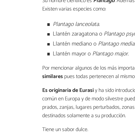
Su nombre científico es
Plantago
. Además
Existen varias especies como:
Plantago lanceolata.
Llantén zaragatona o
Plantago
psy
Llantén mediano o
Plantago media
Llantén mayor o
Plantago major
.
Por mencionar algunos de los más import
similares
pues todas pertenecen al mismo
Es originaria de Eurasi
y ha sido introduci
común en Europa y de modo silvestre puede
prados, zanjas, lugares perturbados, zona
destinados solamente a su producción.
Tiene un sabor dulce.