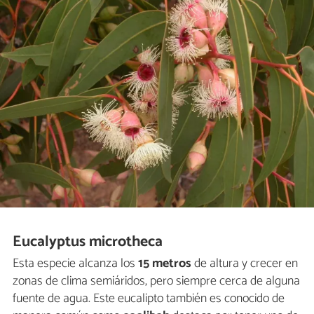
Eucalyptus microtheca
Esta especie alcanza los
15 metros
de altura y crecer en
zonas de clima semiáridos, pero siempre cerca de alguna
fuente de agua. Este eucalipto también es conocido de