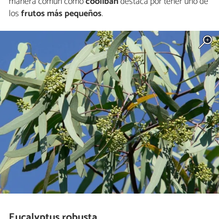
manera común como
coolibah
destaca por tener uno de
los
frutos más pequeños
.
Eucalyptus robusta