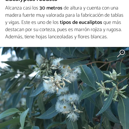
Alcanza casi los
30 metros
de altura y cuenta con una
madera fuerte muy valorada para la fabricación de tablas
y vigas. Este es uno de los
tipos de eucaliptos
que más
destacan por su corteza, pues es marrón rojiza y rugosa.
Además, tiene hojas lanceoladas y flores blancas.