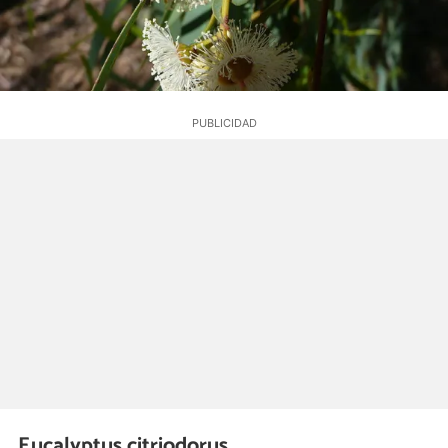
Eucalyptus citriodorus