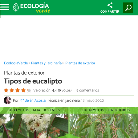
COMPARTIR
EcologíaVerde
Plantas y jardinería
Plantas de exterior
Plantas de exterior
Tipos de eucalipto
Valoración: 4.4 (9 votos)
9 comentarios
Por
Mª Belén Acosta
, Técnica en jardinería.
18 mayo 2020