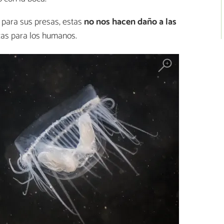
s para sus presas, estas
no nos hacen daño a las
cas para los humanos.