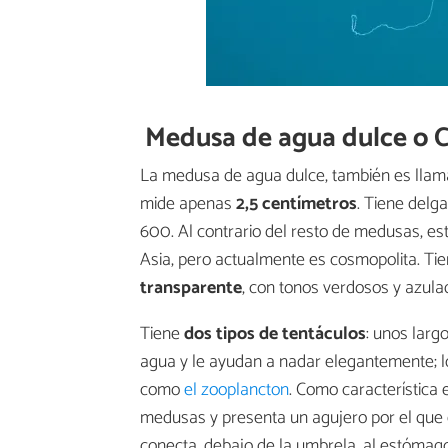
Medusa de agua dulce o 
La medusa de agua dulce, también es llam
mide apenas
2,5 centímetros
. Tiene delga
600. Al contrario del resto de medusas, es
Asia, pero actualmente es cosmopolita. T
transparente
, con tonos verdosos y azula
Tiene
dos tipos de tentáculos
: unos larg
agua y le ayudan a nadar elegantemente; los
como
el zooplancton
. Como característica 
medusas y presenta un agujero por el que 
conecta, debajo de la umbrela, al estómago