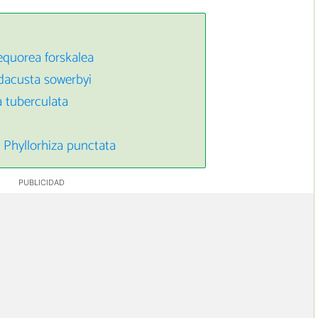
equorea forskalea
dacusta sowerbyi
a tuberculata
Phyllorhiza punctata