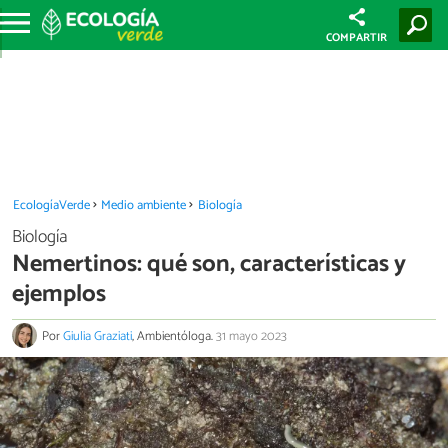
COMPARTIR
EcologíaVerde
Medio ambiente
Biología
Biología
Nemertinos: qué son, características y
ejemplos
Por
Giulia Graziati
, Ambientóloga.
31 mayo 2023