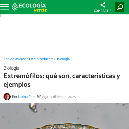
COMPARTIR
EcologíaVerde
Medio ambiente
Biología
Biología
Extremófilos: qué son, características y
ejemplos
Por
Karina Cruz
, Bióloga.
17 diciembre 2025