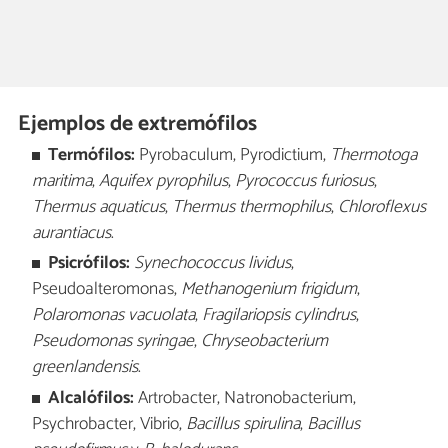
Ejemplos de extremófilos
Termófilos:
Pyrobaculum, Pyrodictium,
Thermotoga
maritima
,
Aquifex pyrophilus
,
Pyrococcus furiosus
,
Thermus aquaticus
,
Thermus thermophilus
,
Chloroflexus
aurantiacus
.
Psicrófilos:
Synechococcus lividus
,
Pseudoalteromonas,
Methanogenium frigidum
,
Polaromonas vacuolata
,
Fragilariopsis cylindrus
,
Pseudomonas syringae
,
Chryseobacterium
greenlandensis
.
Alcalófilos:
Artrobacter, Natronobacterium,
Psychrobacter, Vibrio,
Bacillus spirulina
,
Bacillus