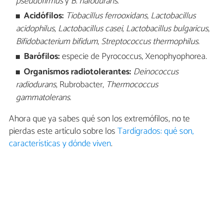
pseudofirmus
y
B. halodurans
.
Acidófilos:
Tiobacillus ferrooxidans
,
Lactobacillus
acidophilus
,
Lactobacillus casei
,
Lactobacillus bulgaricus
,
Bifidobacterium bifidum
,
Streptococcus thermophilus
.
Barófilos:
especie de Pyrococcus, Xenophyophorea.
Organismos radiotolerantes:
Deinococcus
radiodurans
, Rubrobacter,
Thermococcus
gammatolerans
.
Ahora que ya sabes qué son los extremófilos, no te
pierdas este artículo sobre los
Tardígrados: qué son,
características y dónde viven
.