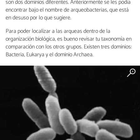
son dos dominios diferentes. Anteriormente se les podía
encontrar bajo el nombre de arqueobacterias, que está
en desuso por lo que sugiere.
Para poder localizar a las arqueas dentro de la
organización biológica, es bueno revisar tu taxonomía en
comparación con los otros grupos. Existen tres dominios:
Bacteria, Eukarya y el dominio Archaea.