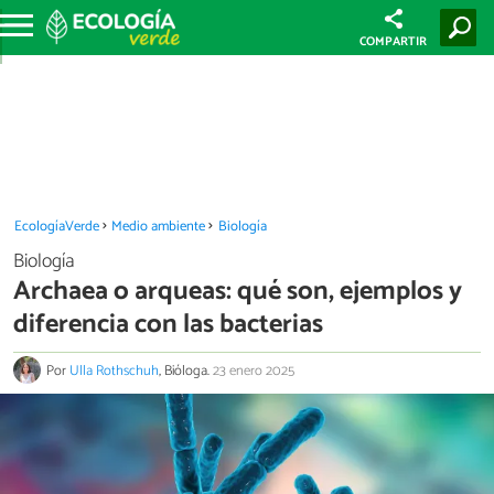
COMPARTIR
EcologíaVerde
Medio ambiente
Biología
Biología
Archaea o arqueas: qué son, ejemplos y
diferencia con las bacterias
Por
Ulla Rothschuh
, Bióloga.
23 enero 2025