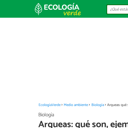
EcologíaVerde
Medio ambiente
Biología
Arqueas: qué s
Biología
Arqueas: qué son, ejem