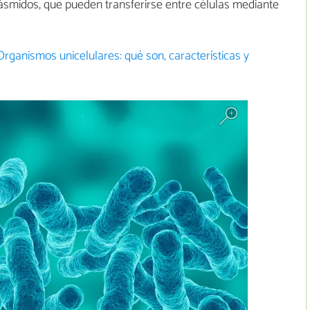
ásmidos, que pueden transferirse entre células mediante
Organismos unicelulares: qué son, características y