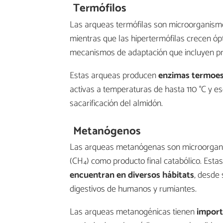
Termófilos
Las arqueas termófilas son microorganis
mientras que las hipertermófilas crecen ó
mecanismos de adaptación que incluyen pr
Estas arqueas producen
enzimas termoes
activas a temperaturas de hasta 110 °C y es
sacarificación del almidón.
Metanógenos
Las arqueas metanógenas son microorgani
(CH₄) como producto final catabólico. Esta
encuentran en diversos hábitats
, desde
digestivos de humanos y rumiantes.
Las arqueas metanogénicas tienen
importa