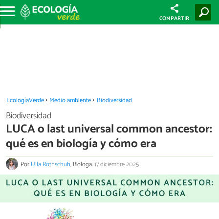
COMPARTIR
EcologíaVerde
Medio ambiente
Biodiversidad
Biodiversidad
LUCA o last universal common ancestor:
qué es en biología y cómo era
Por
Ulla Rothschuh
, Bióloga.
17 diciembre 2025