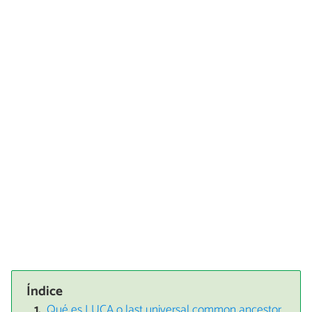
Índice
Qué es LUCA o last universal common ancestor