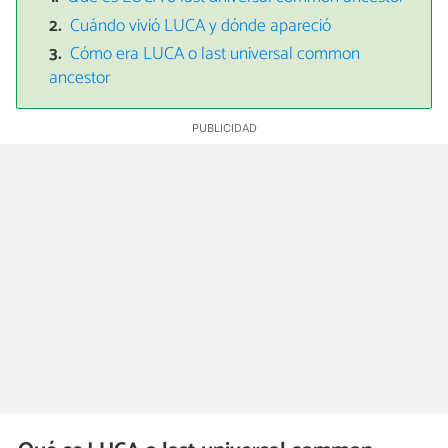
Cuándo vivió LUCA y dónde apareció
Cómo era LUCA o last universal common
ancestor