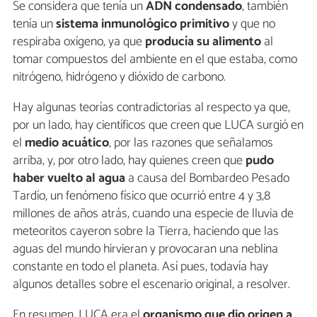
Se considera que tenía un
ADN condensado
, también
tenía un
sistema inmunológico primitivo
y que no
respiraba oxígeno, ya que
producía su alimento
al
tomar compuestos del ambiente en el que estaba, como
nitrógeno, hidrógeno y dióxido de carbono.
Hay algunas teorías contradictorias al respecto ya que,
por un lado, hay científicos que creen que LUCA surgió en
el
medio acuático
, por las razones que señalamos
arriba, y, por otro lado, hay quienes creen que
pudo
haber vuelto al agua
a causa del Bombardeo Pesado
Tardío, un fenómeno físico que ocurrió entre 4 y 3,8
millones de años atrás, cuando una especie de lluvia de
meteoritos cayeron sobre la Tierra, haciendo que las
aguas del mundo hirvieran y provocaran una neblina
constante en todo el planeta. Así pues, todavía hay
algunos detalles sobre el escenario original, a resolver.
En resumen, LUCA era el
organismo que dio origen a