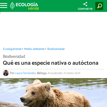
COMPARTIR
EcologíaVerde
Medio ambiente
Biodiversidad
Biodiversidad
Qué es una especie nativa o autóctona
Por
Laura Fernández
, Bióloga.
Actualizado: 21 enero 2021