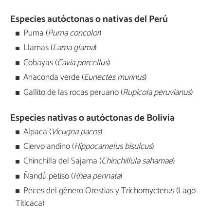
Especies autóctonas o nativas del Perú
Puma (
Puma concolor
)
Llamas (
Lama glama
)
Cobayas (
Cavia porcellus
)
Anaconda verde (
Eunectes murinus
)
Gallito de las rocas peruano (
Rupícola peruvianus
)
Especies nativas o autóctonas de Bolivia
Alpaca (
Vicugna pacos
)
Ciervo andino (
Hippocamelus bisulcus
)
Chinchilla del Sajama (
Chinchillula sahamae
)
Ñandú petiso (
Rhea pennata
)
Peces del género Orestias y Trichomycterus (Lago
Titicaca)