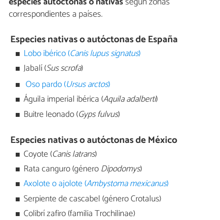
especies autóctonas o nativas
según zonas
correspondientes a países.
Especies nativas o autóctonas de España
Lobo ibérico (
Canis lupus signatus
)
Jabalí (
Sus scrofa
)
Oso pardo (
Ursus arctos
)
Águila imperial ibérica (
Aquila adalberti
)
Buitre leonado (
Gyps fulvus
)
Especies nativas o autóctonas de México
Coyote (
Canis latrans
)
Rata canguro (género
Dipodomys
)
Axolote o ajolote (
Ambystoma mexicanus
)
Serpiente de cascabel (género Crotalus)
Colibrí zafiro (familia Trochilinae)