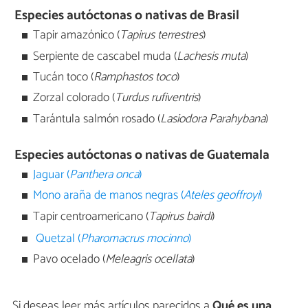
Especies autóctonas o nativas de Brasil
Tapir amazónico (
Tapirus terrestres
)
Serpiente de cascabel muda (
Lachesis muta
)
Tucán toco (
Ramphastos toco
)
Zorzal colorado (
Turdus rufiventris
)
Tarántula salmón rosado (
Lasiodora Parahybana
)
Especies autóctonas o nativas de Guatemala
Jaguar (
Panthera onca
)
Mono araña de manos negras (
Ateles geoffroyi
)
Tapir centroamericano (
Tapirus bairdi
)
Quetzal (
Pharomacrus mocinno
)
Pavo ocelado (
Meleagris ocellata
)
Si deseas leer más artículos parecidos a
Qué es una