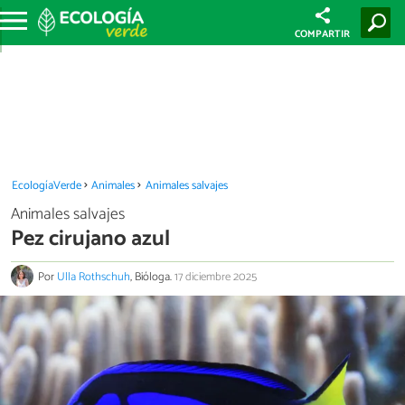
COMPARTIR
EcologíaVerde
Animales
Animales salvajes
Animales salvajes
Pez cirujano azul
Por
Ulla Rothschuh
, Bióloga.
17 diciembre 2025