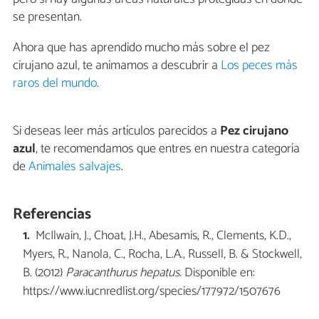
se presentan.
Ahora que has aprendido mucho más sobre el pez
cirujano azul, te animamos a descubrir a
Los peces más
raros del mundo
.
Si deseas leer más artículos parecidos a
Pez cirujano
azul
, te recomendamos que entres en nuestra categoría
de
Animales salvajes
.
Referencias
McIlwain, J., Choat, J.H., Abesamis, R., Clements, K.D.,
Myers, R., Nanola, C., Rocha, L.A., Russell, B. & Stockwell,
B. (2012)
Paracanthurus hepatus.
Disponible en:
https://www.iucnredlist.org/species/177972/1507676