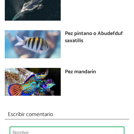
Pez píntano o Abudefduf
saxatilis
Pez mandarín
Escribir comentario