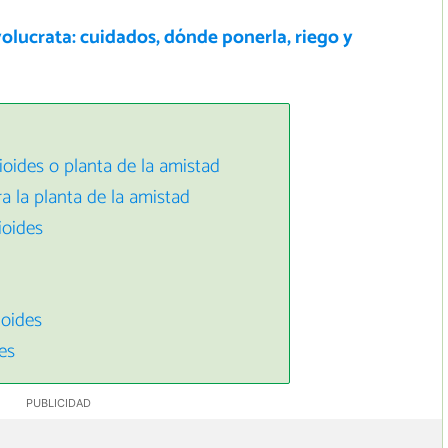
volucrata: cuidados, dónde ponerla, riego y
ioides o planta de la amistad
a la planta de la amistad
ioides
ioides
es