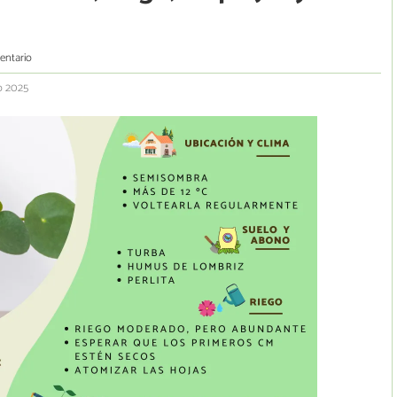
entario
io 2025