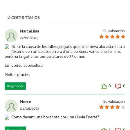
2 comentarios
Marcel.lina
Su valoración:
22/08/2025
No sé la causa de les fulles grogues que té la meva alocasia. Està a
l’exterior, en un balcó, darrera d’una persiana vaneciana, té llum,
però ha tingut altes temperatures de 35 o més.
Em podeu aconsellar¿
Moltes gràcies
Responder
0
0
Mercè
Su valoración:
04/06/2023
Como davant una hora tota por una Lluvia Fuerte?