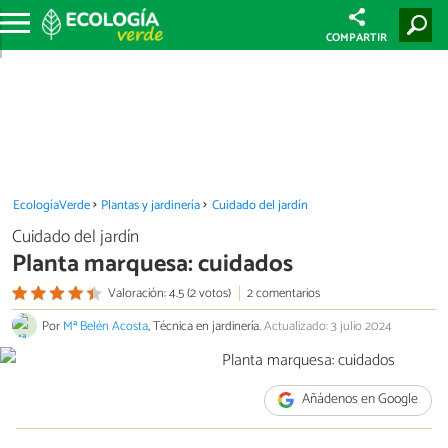
COMPARTIR
EcologíaVerde
Plantas y jardinería
Cuidado del jardín
Cuidado del jardín
Planta marquesa: cuidados
Valoración: 4.5 (2 votos)
2 comentarios
Por
Mª Belén Acosta
, Técnica en jardinería.
Actualizado: 3 julio 2024
Añádenos en Google