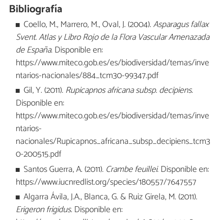
Bibliografía
Coello, M., Marrero, M., Oval, J. (2004).
Asparagus fallax
Svent. Atlas y Libro Rojo de la Flora Vascular Amenazada
de España
. Disponible en:
https://www.miteco.gob.es/es/biodiversidad/temas/inve
ntarios-nacionales/884_tcm30-99347.pdf
Gil, Y. (2011).
Rupicapnos africana subsp. decipiens.
Disponible en:
https://www.miteco.gob.es/es/biodiversidad/temas/inve
ntarios-
nacionales/Rupicapnos_africana_subsp_decipiens_tcm3
0-200515.pdf
Santos Guerra, A. (2011).
Crambe feuillei
. Disponible en:
https://www.iucnredlist.org/species/180557/7647557
Algarra Ávila, J.A., Blanca, G. & Ruiz Girela, M. (2011).
Erigeron frigidus.
Disponible en: