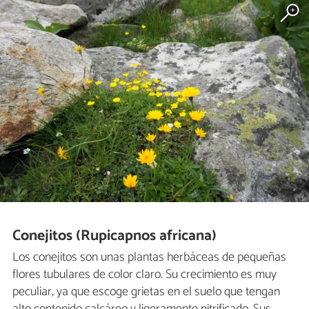
Conejitos (Rupicapnos africana)
Los conejitos son unas plantas herbáceas de pequeñas
flores tubulares de color claro. Su crecimiento es muy
peculiar, ya que escoge grietas en el suelo que tengan
alto contenido calcáreo y ligeramente nitrificado. Sus