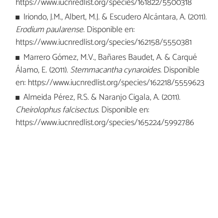
https://www.iucnredlist.org/species/161822/5500318
Iriondo, J.M., Albert, M.J. & Escudero Alcántara, A. (2011).
Erodium paularense.
Disponible en:
https://www.iucnredlist.org/species/162158/5550381
Marrero Gómez, M.V., Bañares Baudet, A. & Carqué
Álamo, E. (2011).
Stemmacantha cynaroides.
Disponible
en: https://www.iucnredlist.org/species/162218/5559623
Almeida Pérez, R.S. & Naranjo Cigala, A. (2011).
Cheirolophus falcisectus.
Disponible en:
https://www.iucnredlist.org/species/165224/5992786