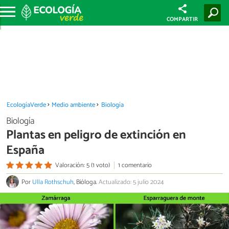
COMPARTIR
EcologíaVerde
Medio ambiente
Biología
Biología
Plantas en peligro de extinción en
España
Valoración: 5 (1 voto)
1 comentario
Por
Ulla Rothschuh
, Bióloga.
Actualizado: 5 julio 2024