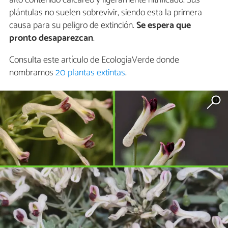
plántulas no suelen sobrevivir, siendo esta la primera
causa para su peligro de extinción.
Se espera que
pronto desaparezcan
.
Consulta este artículo de EcologíaVerde donde
nombramos
20 plantas extintas
.