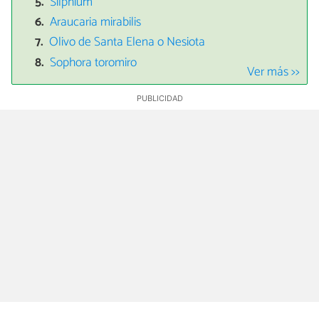
Silphium
Araucaria mirabilis
Olivo de Santa Elena o Nesiota
Sophora toromiro
Ver más >>