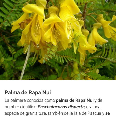
Palma de Rapa Nui
La palmera conocida como
palma de Rapa Nui
y de
nombre científico
Paschalococos disperta
, era una
especie de gran altura, también de la Isla de Pascua y
se