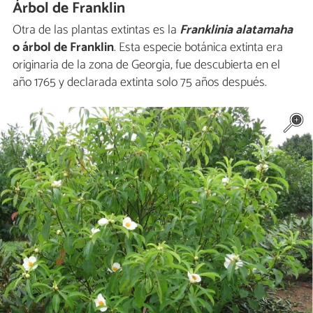
Árbol de Franklin
Otra de las plantas extintas es la
Franklinia alatamaha
o árbol de Franklin
. Esta especie botánica extinta era
originaria de la zona de Georgia, fue descubierta en el
año 1765 y declarada extinta solo 75 años después.