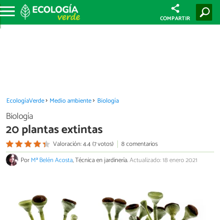
COMPARTIR
EcologíaVerde
Medio ambiente
Biología
Biología
20 plantas extintas
Valoración: 4.4 (7 votos)
8 comentarios
Por
Mª Belén Acosta
, Técnica en jardinería.
Actualizado: 18 enero 2021