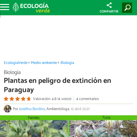
COMPARTIR
EcologíaVerde
Medio ambiente
Biología
Biología
Plantas en peligro de extinción en
Paraguay
Valoración: 4.8 (4 votos)
4 comentarios
Por
Josefina Bordino
, Ambientóloga.
15 abril 2021