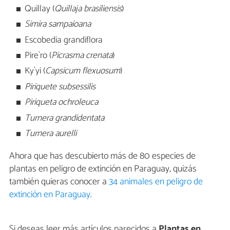
Quillay (
Quillaja brasiliensis
)
Simira sampaioana
Escobedia grandiflora
Pire`ro (
Picrasma crenata
)
Ky`yi (
Capsicum flexuosum
)
Piriquete subsessilis
Piriqueta ochroleuca
Turnera grandidentata
Turnera aurelli
Ahora que has descubierto más de 80 especies de
plantas en peligro de extinción en Paraguay, quizás
también quieras conocer a
34 animales en peligro de
extinción en Paraguay
.
Si deseas leer más artículos parecidos a
Plantas en