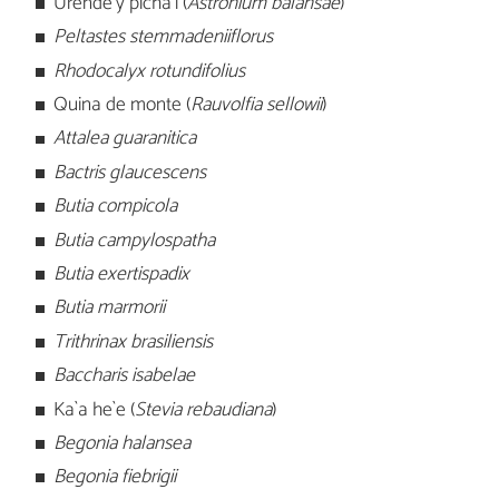
Urende`y picha`i (
Astronium balansae
)
Peltastes stemmadeniiflorus
Rhodocalyx rotundifolius
Quina de monte (
Rauvolfia sellowii
)
Attalea guaranitica
Bactris glaucescens
Butia compicola
Butia campylospatha
Butia exertispadix
Butia marmorii
Trithrinax brasiliensis
Baccharis isabelae
Ka`a he`e (
Stevia rebaudiana
)
Begonia halansea
Begonia fiebrigii