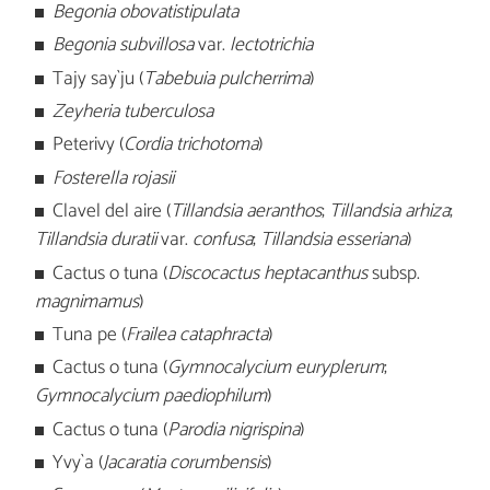
Begonia obovatistipulata
Begonia subvillosa
var.
lectotrichia
Tajy say`ju (
Tabebuia pulcherrima
)
Zeyheria tuberculosa
Peterivy (
Cordia trichotoma
)
Fosterella rojasii
Clavel del aire (
Tillandsia aeranthos
;
Tillandsia arhiza
;
Tillandsia duratii
var.
confusa
;
Tillandsia esseriana
)
Cactus o tuna (
Discocactus heptacanthus
subsp.
magnimamus
)
Tuna pe (
Frailea cataphracta
)
Cactus o tuna (
Gymnocalycium euryplerum
;
Gymnocalycium paediophilum
)
Cactus o tuna (
Parodia nigrispina
)
Yvy`a (
Jacaratia corumbensis
)