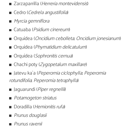
Zarzaparrilla (
Herreria montevidensis
)
Cedro (
Cedrela angustifolia
)
Myrcia gemniflora
Catuaba (
Psidium cinereum
)
Orquídea (
Oncidium cebolleta
;
Oncidium jonesianum
)
Orquídea (
Phymatidium delicatulum
)
Orquídea (
Sophronitis cernua
)
Chachi poty (
Zygopetalum maxillare
)
Jatevu ka`a (
Peperomia ciclophylla
;
Peperomia
rotundifolia
;
Peperomia tetraphylla
)
Jaguarundi (
Piper regnellii
)
Potamogeton striatus
Doradilla (
Hemionitis rufa
)
Prunus douglasii
Prunus ravenii