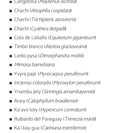
Cangorosa (
Maytenus ilicifolia
)
Chachi (
Alsophila cuspidata
)
Chachi (
Trichipteris atrovirens
)
Chachi (
Cyathea delgadii
)
Cola de caballo (
Equisetum giganteum
)
Timbo blanco (
Ateleia glazioveana
)
Lorito pysa (
Dimorphandra mollis
)
Mimosa barnebiana
Yvyra paje (
Myrocarpus peruiferum
)
Incienso colorado (
Myroxylon peruiferum
)
Ynambu jety (
Sinningia amambayensis
)
Arary (
Calophyllum brasiliense
)
Ka`avo tory (
Hypericum connatum
)
Ruibardo del Paraguay (
Trimezia martii
)
Ka`i kay gua (
Cariniana estrellensis
)