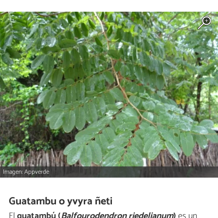
Imagen: Appverde
Guatambu o yvyra ñeti
El
guatambú (
Balfourodendron riedelianum
)
es un