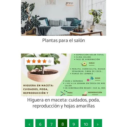
Plantas para el salón
Higuera en maceta: cuidados, poda,
reproducción y hojas amarillas
<
6
7
8
9
10
>