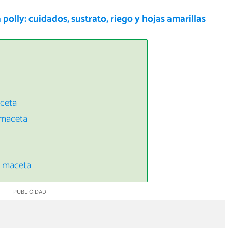
 polly: cuidados, sustrato, riego y hojas amarillas
aceta
n maceta
n maceta