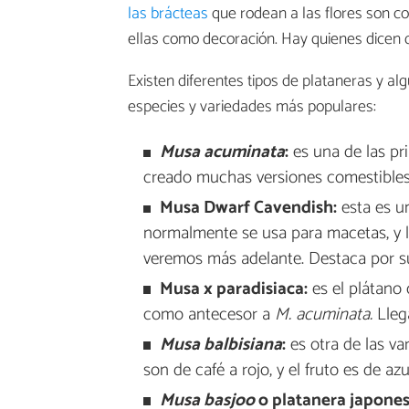
las brácteas
que rodean a las flores son c
ellas como decoración. Hay quienes dicen 
Existen diferentes tipos de plataneras y al
especies y variedades más populares:
Musa acuminata
:
es una de las pri
creado muchas versiones comestibles
Musa Dwarf Cavendish:
esta es u
normalmente se usa para macetas, y 
veremos más adelante. Destaca por s
Musa x paradisiaca:
es el plátano 
como antecesor a
M. acuminata.
Llega
Musa balbisiana
:
es otra de las va
son de café a rojo, y el fruto es de azu
Musa basjoo
o platanera japones