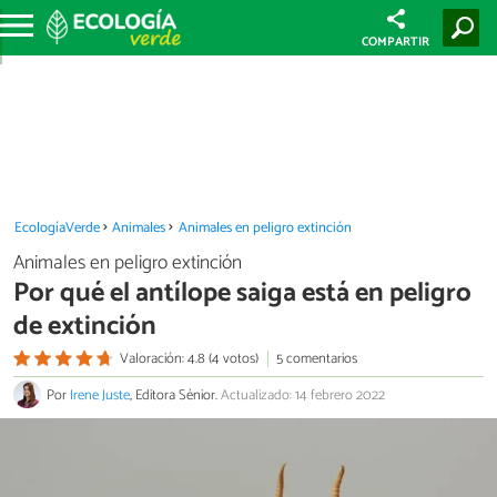
COMPARTIR
EcologíaVerde
Animales
Animales en peligro extinción
Animales en peligro extinción
Por qué el antílope saiga está en peligro
de extinción
Valoración: 4.8 (4 votos)
5 comentarios
Por
Irene Juste
, Editora Sénior.
Actualizado: 14 febrero 2022