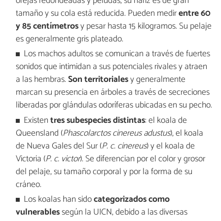
orejas redondeadas y peludas, su nariz es de gran
tamaño y su cola está reducida. Pueden medir
entre 60
y 85 centímetros
y pesar hasta 15 kilogramos. Su pelaje
es generalmente gris plateado.
Los machos adultos se comunican a través de fuertes
sonidos que intimidan a sus potenciales rivales y atraen
a las hembras.
Son territoriales
y generalmente
marcan su presencia en árboles a través de secreciones
liberadas por glándulas odoríferas ubicadas en su pecho.
Existen
tres subespecies distintas
: el koala de
Queensland (
Phascolarctos cinereus adustus
), el koala
de Nueva Gales del Sur (
P. c. cinereus
) y el koala de
Victoria (
P. c. victor
). Se diferencian por el color y grosor
del pelaje, su tamaño corporal y por la forma de su
cráneo.
Los koalas han sido
categorizados como
vulnerables
según la UICN, debido a las diversas