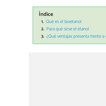
Índice
Qué es el bioetanol
Para qué sirve el etanol
¿Qué ventajas presenta frente a