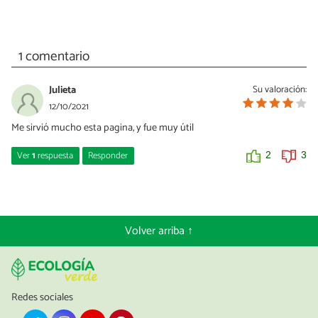
1 comentario
Julieta
Su valoración:
12/10/2021
Me sirvió mucho esta pagina, y fue muy útil
Ver
1
respuesta
Responder
2
3
Rosario del Carmen Valverde
13/02/2022
excelente información
Volver arriba ↑
0
0
Redes sociales