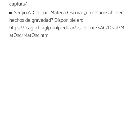
captura/
Sergio A. Cellone. Materia Oscura: ¿un responsable en
hechos de gravedad? Disponible en:
https://fcaglp.fcaglp.unlp.edu.ar/~scellone/SAC/Divul/M
atOsc/MatOsc.html