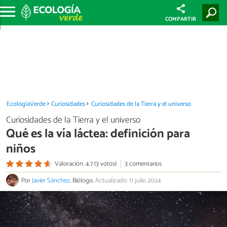
COMPARTIR
EcologíaVerde
Curiosidades
Curiosidades de la Tierra y el universo
Curiosidades de la Tierra y el universo
Qué es la vía láctea: definición para
niños
Valoración: 4.7 (3 votos)
3 comentarios
Por
Javier Sánchez
, Biólogo.
Actualizado: 11 julio 2024