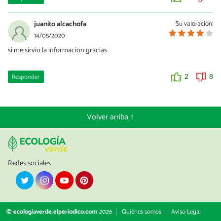
juanito alcachofa
Su valoración:
14/05/2020
si me sirvio la informacion gracias
Responder
2
8
Volver arriba ↑
Redes sociales
© ecologiaverde.elperiodico.com
2026
Quiénes somos
Aviso Legal