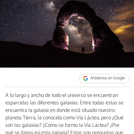
Añádenos en Google
A lo largo y ancho de todo el universo se encuentran
esparcidas las diferentes galaxias. Entre todas estas se
encuentra la galaxia en donde está situado nuestro
planeta Tierra, la conocida como Vía Láctea, pero ¿Qué
son las galaxias? ¿Cómo se formo la Vía Láctea? ¿Por
qué se llama así esta galaxia? Estas son preguntas que