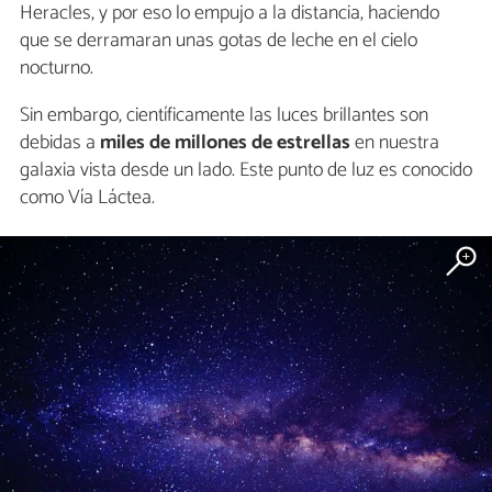
Heracles, y por eso lo empujo a la distancia, haciendo
que se derramaran unas gotas de leche en el cielo
nocturno.
Sin embargo, científicamente las luces brillantes son
debidas a
miles de millones de estrellas
en nuestra
galaxia vista desde un lado. Este punto de luz es conocido
como Vía Láctea.