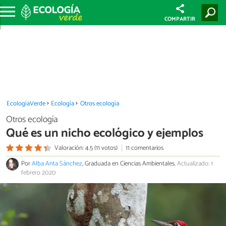
COMPARTIR
EcologíaVerde
Ecología
Otros ecología
Otros ecología
Qué es un nicho ecológico y ejemplos
Valoración: 4.5 (11 votos)
11 comentarios
Por
Alba Anta Sánchez
, Graduada en Ciencias Ambientales.
Actualizado: 1
febrero 2020