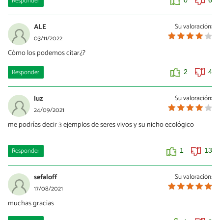
Responder
0
6
ALE
Su valoración:
03/11/2022
Cómo los podemos citar¿?
Responder
2
4
luz
Su valoración:
24/09/2021
me podrías decir 3 ejemplos de seres vivos y su nicho ecológico
Responder
1
13
sefaloff
Su valoración:
17/08/2021
muchas gracias