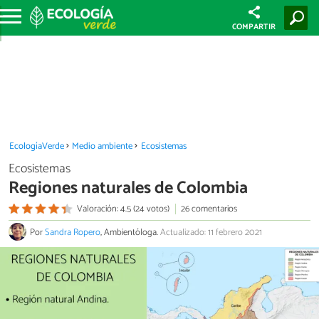
COMPARTIR
EcologíaVerde
Medio ambiente
Ecosistemas
Ecosistemas
Regiones naturales de Colombia
Valoración: 4.5 (24 votos)
26 comentarios
Por
Sandra Ropero
, Ambientóloga.
Actualizado: 11 febrero 2021