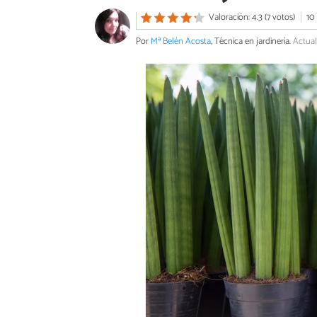
Valoración: 4.3 (7 votos)
10
Por
Mª Belén Acosta
, Técnica en jardinería.
Actual