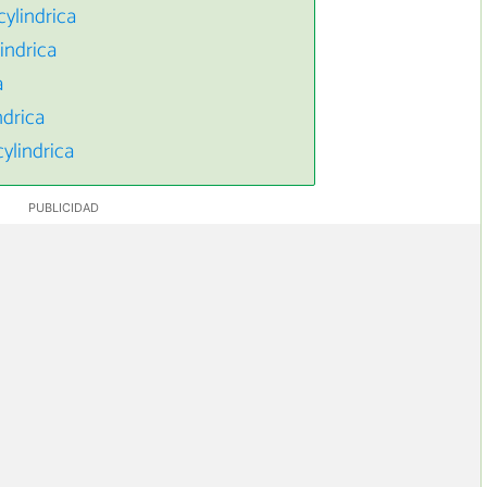
cylindrica
indrica
a
ndrica
ylindrica