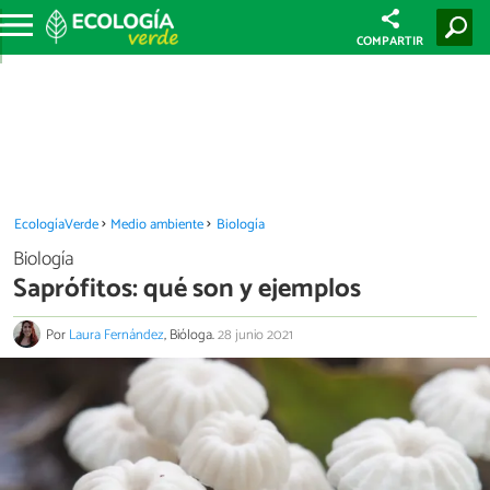
COMPARTIR
EcologíaVerde
Medio ambiente
Biología
Biología
Saprófitos: qué son y ejemplos
Por
Laura Fernández
, Bióloga.
28 junio 2021