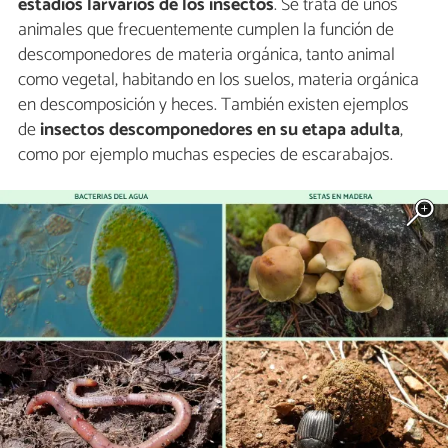
estadios larvarios de los insectos
. Se trata de unos
animales que frecuentemente cumplen la función de
descomponedores de materia orgánica, tanto animal
como vegetal, habitando en los suelos, materia orgánica
en descomposición y heces. También existen ejemplos
de
insectos descomponedores en su etapa adulta
,
como por ejemplo muchas especies de escarabajos.