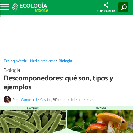
COMPARTIR
EcologíaVerde
Medio ambiente
Biología
Biología
Descomponedores: qué son, tipos y
ejemplos
Por
J. Carmelo del Castillo
, Biólogo.
17 diciembre 2025