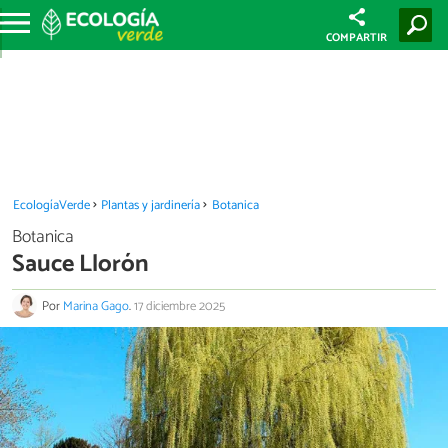
COMPARTIR
EcologíaVerde
Plantas y jardinería
Botanica
Botanica
Sauce Llorón
Por
Marina Gago
.
17 diciembre 2025