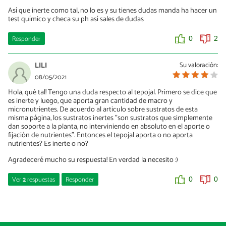
Así que inerte como tal, no lo es y su tienes dudas manda ha hacer un
test químico y checa su ph así sales de dudas
Responder
0
2
LILI
Su valoración:
08/05/2021
Hola, qué tal! Tengo una duda respecto al tepojal. Primero se dice que
es inerte y luego, que aporta gran cantidad de macro y
micronutrientes. De acuerdo al articulo sobre sustratos de esta
misma página, los sustratos inertes "son sustratos que simplemente
dan soporte a la planta, no interviniendo en absoluto en el aporte o
fijación de nutrientes". Entonces el tepojal aporta o no aporta
nutrientes? Es inerte o no?
Agradeceré mucho su respuesta! En verdad la necesito :)
Ver
2
respuestas
Responder
0
0
David
17/06/2021