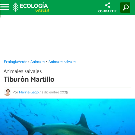
COMPARTIR
EcologíaVerde
Animales
Animales salvajes
Animales salvajes
Tiburón Martillo
Por
Marina Gago
.
17 diciembre 2025