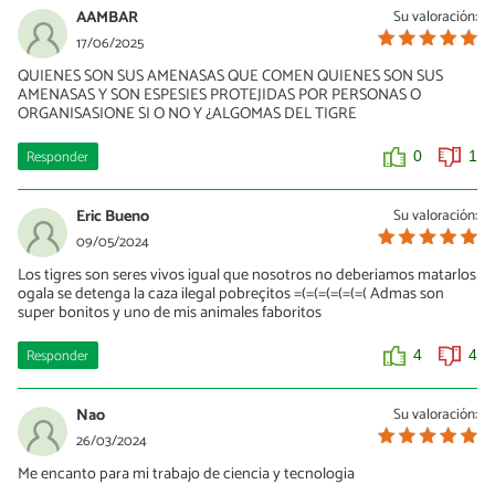
AAMBAR
Su valoración:
17/06/2025
QUIENES SON SUS AMENASAS QUE COMEN QUIENES SON SUS
AMENASAS Y SON ESPESIES PROTEJIDAS POR PERSONAS O
ORGANISASIONE SI O NO Y ¿ALGOMAS DEL TIGRE
Responder
0
1
Eric Bueno
Su valoración:
09/05/2024
Los tigres son seres vivos igual que nosotros no deberiamos matarlos
ogala se detenga la caza ilegal pobreçitos =(=(=(=(=(=( Admas son
super bonitos y uno de mis animales faboritos
Responder
4
4
Nao
Su valoración:
26/03/2024
Me encanto para mi trabajo de ciencia y tecnologia