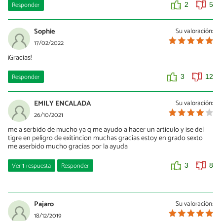
Responder
2
5
Sophie
Su valoración:
17/02/2022
¡Gracias!
Responder
3
12
EMILY ENCALADA
Su valoración:
26/10/2021
me a serbido de mucho ya q me ayudo a hacer un articulo y ise del
tigre en peligro de exitincion muchas gracias estoy en grado sexto
me aserbido mucho gracias por la ayuda
Ver
1
respuesta
Responder
3
8
Pepe Gonzalez
16/02/2022
Pajaro
Su valoración:
Me ha servido de mucho ya que me ayudó a hacer un artículo e
18/12/2019