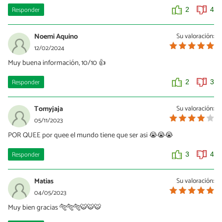
Responder
2
4
Noemi Aquino
Su valoración:
12/02/2024
Muy buena información, 10/10 👍
Responder
2
3
Tomyjaja
Su valoración:
05/11/2023
POR QUEE por quee el mundo tiene que ser asi 😭😭😭
Responder
3
4
Matias
Su valoración:
04/05/2023
Muy bien gracias 🐅🐅🐅🐯🐯🐯