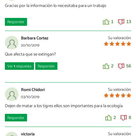
hice del tigre en peligro de extinción, muchas gracias. Estoy en
Gracias por la información lo necesitaba para un trabajo
sexto grado, me ha servido mucho gracias por la ayuda.***
0
0
Responder
1
13
Barbara Cortez
Su valoración:
20/10/2019
Que afecta que se extingan?
Ver
1
respuesta
Responder
2
56
lucia
17/02/2021
Romi Chidori
Su valoración:
mucho, es un animal, no se debería de extinguir
03/10/2019
Dejen de matar a los tigres ellos son importantes para la ecología
1
0
Responder
2
8
victoria
Su valoración: