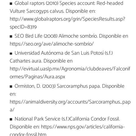
Global raptors (2010) Species account: Red-headed
Vulture Sarcogyps calvus. Disponible en:
http://www.globalraptors.org/grin/SpeciesResults.asp?
specID=8319
SEO Bird Life (2008) Alimoche sombrío. Disponible en
https://seo.org/ave/alimoche-sombrio/
Universidad Autónoma de San Luis Potosí (s.f.)
Cathartes aura. Disponible en
http://evirtual.uaslp.mx/Agronomia/clubdeaves/Falconif
ormes/Paginas/Aura.aspx
Ormiston, D. (2003) Sarcoramphus papa. Disponible
en:
https://animaldiversity.org/accounts/Sarcoramphus_pap
a/
National Park Service (s.f.)California Condor Fossil.
Disponible en: https://www.nps.gov/articles/california-
condor-fossil.htm