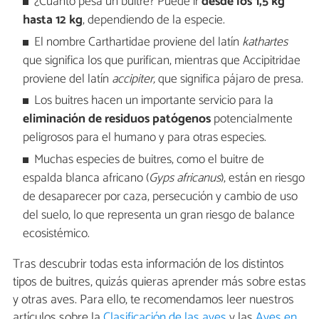
¿Cuánto pesa un buitre? Puede ir
desde los 1,5 kg
hasta 12 kg
, dependiendo de la especie.
El nombre Carthartidae proviene del latín
kathartes
que significa los que purifican, mientras que Accipitridae
proviene del latín
accipiter,
que significa pájaro de presa.
Los buitres hacen un importante servicio para la
eliminación de residuos patógenos
potencialmente
peligrosos para el humano y para otras especies.
Muchas especies de buitres, como el buitre de
espalda blanca africano (
Gyps africanus
), están en riesgo
de desaparecer por caza, persecución y cambio de uso
del suelo, lo que representa un gran riesgo de balance
ecosistémico.
Tras descubrir todas esta información de los distintos
tipos de buitres, quizás quieras aprender más sobre estas
y otras aves. Para ello, te recomendamos leer nuestros
artículos sobre la
Clasificación de las aves
y las
Aves en