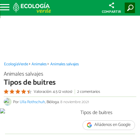
COMPARTIR
EcologíaVerde
Animales
Animales salvajes
Animales salvajes
Tipos de buitres
Valoración: 4.5 (2 votos)
2 comentarios
Por
Ulla Rothschuh
, Bióloga.
8 noviembre 2021
Añádenos en Google