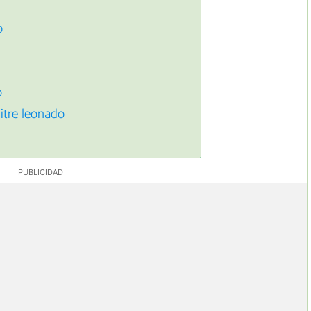
o
o
itre leonado