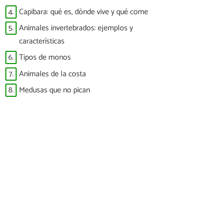
4.
Capibara: qué es, dónde vive y qué come
5.
Animales invertebrados: ejemplos y
características
6.
Tipos de monos
7.
Animales de la costa
8.
Medusas que no pican