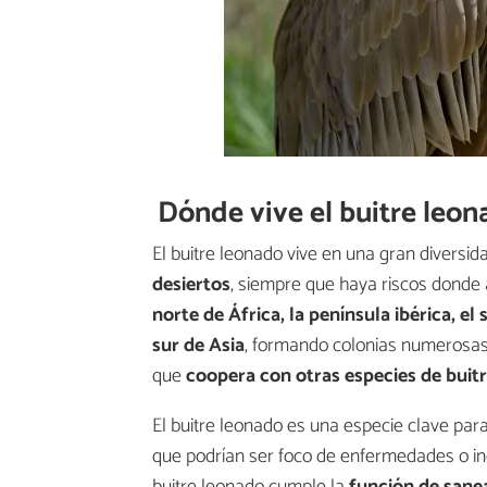
Dónde vive el buitre leo
El buitre leonado vive en una gran diversid
desiertos
, siempre que haya riscos donde a
norte de África, la península ibérica, el
sur de Asia
, formando colonias numerosas 
que
coopera con otras especies de buit
El buitre leonado es una especie clave para 
que podrían ser foco de enfermedades o inc
buitre leonado cumple la
función de sanea