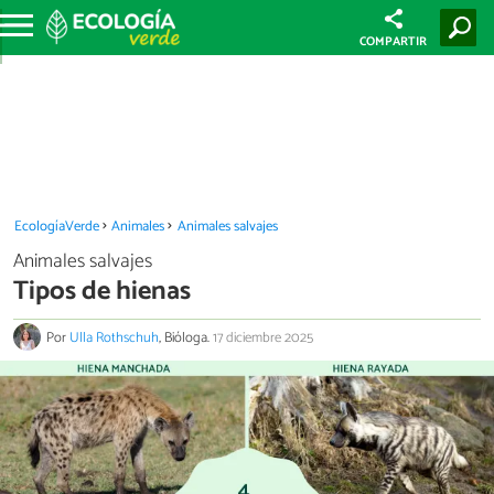
COMPARTIR
EcologíaVerde
Animales
Animales salvajes
Animales salvajes
Tipos de hienas
Por
Ulla Rothschuh
, Bióloga.
17 diciembre 2025