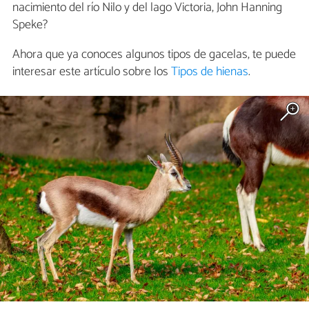
nacimiento del río Nilo y del lago Victoria, John Hanning
Speke?
Ahora que ya conoces algunos tipos de gacelas, te puede
interesar este artículo sobre los
Tipos de hienas
.