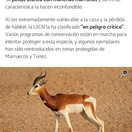
característica la hacen inconfundible.
Al ser extremadamente vulnerable a la caza y la pérdida
de hábitat, la UICN la ha clasificado
"en peligro crítico"
.
Varios programas de conservación están en marcha para
intentar proteger a esta especie, y algunos ejemplares
han sido reintroducidos en zonas protegidas de
Marruecos y Túnez.