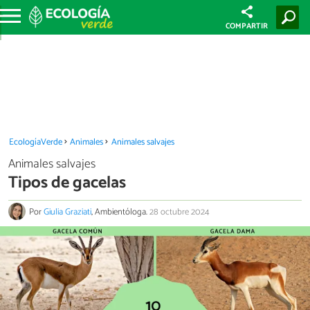
COMPARTIR
EcologíaVerde
Animales
Animales salvajes
Animales salvajes
Tipos de gacelas
Por
Giulia Graziati
, Ambientóloga.
28 octubre 2024