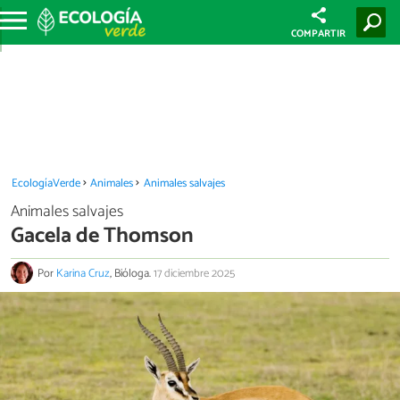
COMPARTIR
EcologíaVerde
Animales
Animales salvajes
Animales salvajes
Gacela de Thomson
Por
Karina Cruz
, Bióloga.
17 diciembre 2025