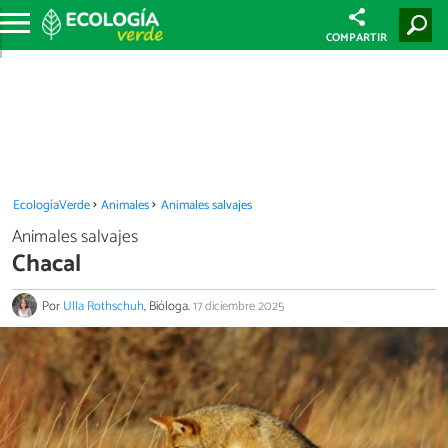
COMPARTIR
EcologíaVerde
Animales
Animales salvajes
Animales salvajes
Chacal
Por
Ulla Rothschuh
, Bióloga.
17 diciembre 2025