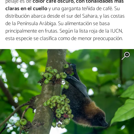
pelaje es de
color café oscuro, con tonalidades más
claras en el cuello
y una garganta teñida de café. Su
distribución abarca desde el sur del Sahara, y las costas
de la Península Arábiga. Su alimentación se basa
principalmente en frutas. Según la lista roja de la IUCN,
esta especie se clasifica como de menor preocupación.