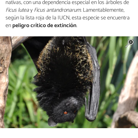
nativas, con una dependencia especial en los árboles de
Ficus lutea
y
Ficus antandronarum
. Lamentablemente,
según la lista roja de la IUCN, esta especie se encuentra
en
peligro crítico de extinción
.