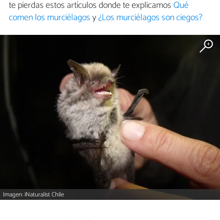
te pierdas estos artículos donde te explicamos
Qué
comen los murciélagos
y
¿Los murciélagos son ciegos?
Imagen: iNaturalist Chile