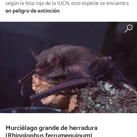
según la lista roja de la IUCN, esta especie se encuentra
en peligro de extinción
.
Murciélago grande de herradura
(Rhinolophus ferrumequinum)