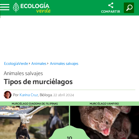
COMPARTIR
EcologíaVerde
Animales
Animales salvajes
Animales salvajes
Tipos de murciélagos
Por
Karina Cruz
, Bióloga.
22 abril 2024