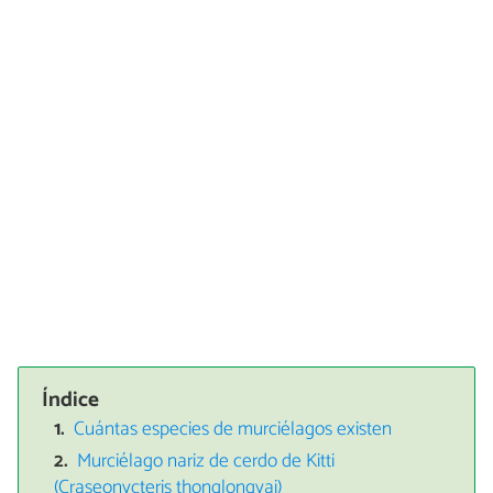
Índice
Cuántas especies de murciélagos existen
Murciélago nariz de cerdo de Kitti
(Craseonycteris thonglongyai)