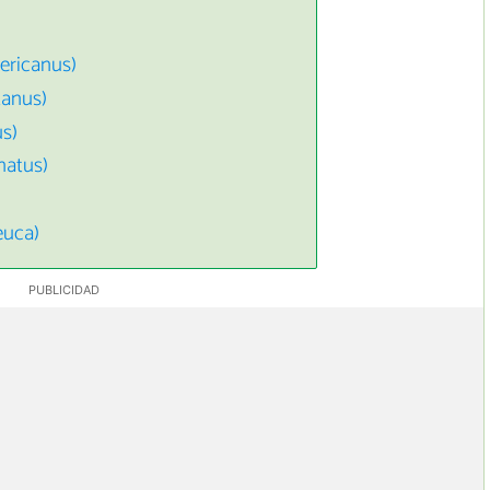
ericanus)
tanus)
s)
natus)
euca)