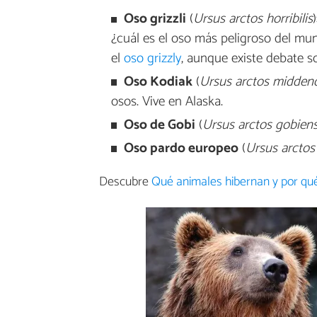
Oso grizzli
(
Ursus arctos horribilis
¿cuál es el oso más peligroso del mu
el
oso grizzly
, aunque existe debate so
Oso Kodiak
(
Ursus arctos middend
osos. Vive en Alaska.
Oso de Gobi
(
Ursus arctos gobiens
Oso pardo europeo
(
Ursus arctos
Descubre
Qué animales hibernan y por qu