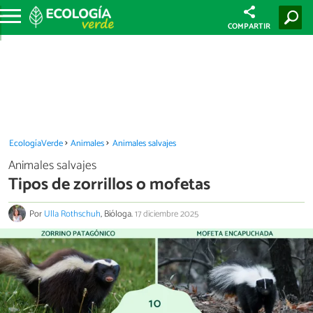
COMPARTIR
EcologíaVerde
Animales
Animales salvajes
Animales salvajes
Tipos de zorrillos o mofetas
Por
Ulla Rothschuh
, Bióloga.
17 diciembre 2025