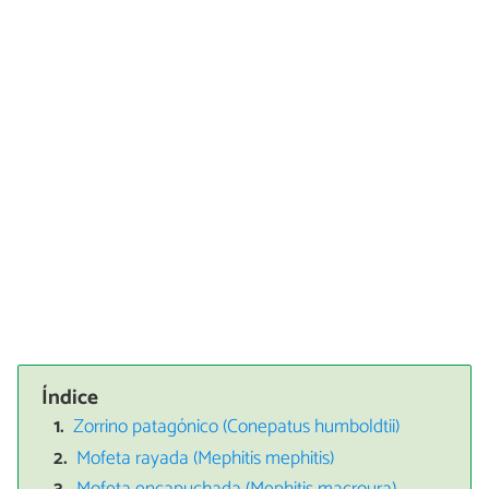
Índice
Zorrino patagónico (Conepatus humboldtii)
Mofeta rayada (Mephitis mephitis)