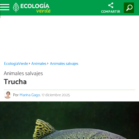
COMPARTIR
EcologíaVerde
Animales
Animales salvajes
Animales salvajes
Trucha
Por
Marina Gago
.
17 diciembre 2025