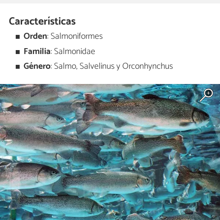
Características
Orden
: Salmoniformes
Familia
: Salmonidae
Género
: Salmo, Salvelinus y Orconhynchus