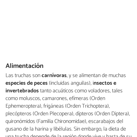
Alimentación
Las truchas son
carnívoras
, y se alimentan de muchas
especies de peces
(incluidas anguilas), i
nsectos e
invertebrados
tanto acuáticos como voladores, tales
como moluscos, camarones, efímeras (Orden
Ephemeroptera), frigáneas (Orden Trichoptera),
plecópteros (Orden Plecopera), dípteros (Orden Diptera),
quironómidos (Familia Chironomidae), escarabajos del
gusano de la harina y libélulas. Sin embargo, la dieta de
una trucha depende de la región donde vive y hasta de su