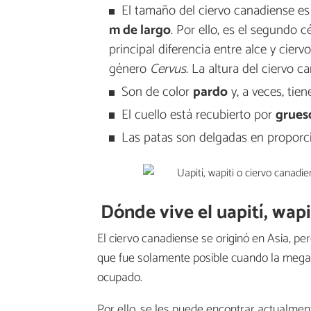
El tamaño del ciervo canadiense e
m de largo
. Por ello, es el segundo c
principal diferencia entre alce y cie
género
Cervus
. La altura del ciervo 
Son de color
pardo
y, a veces, tien
El cuello está recubierto por
grues
Las patas son delgadas en proporció
Dónde vive el uapití, wapi
El ciervo canadiense se originó en Asia, p
que fue solamente posible cuando la megafa
ocupado.
Por ello, se les puede encontrar actualme