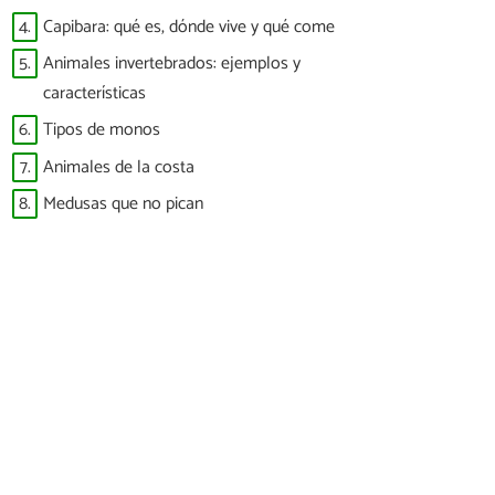
4.
Capibara: qué es, dónde vive y qué come
5.
Animales invertebrados: ejemplos y
características
6.
Tipos de monos
7.
Animales de la costa
8.
Medusas que no pican