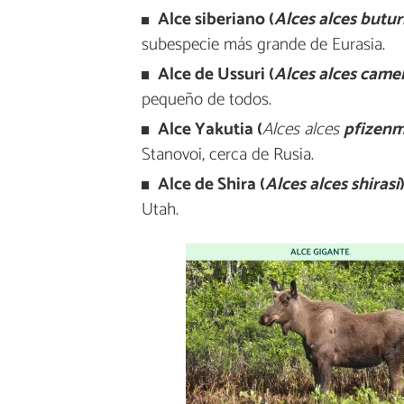
Alce siberiano (
Alces alces buturl
subespecie más grande de Eurasia.
Alce de Ussuri (
Alces alces came
pequeño de todos.
Alce Yakutia (
Alces alces
pfizen
Stanovoi, cerca de Rusia.
Alce de Shira (
Alces alces shirasi
)
Utah.