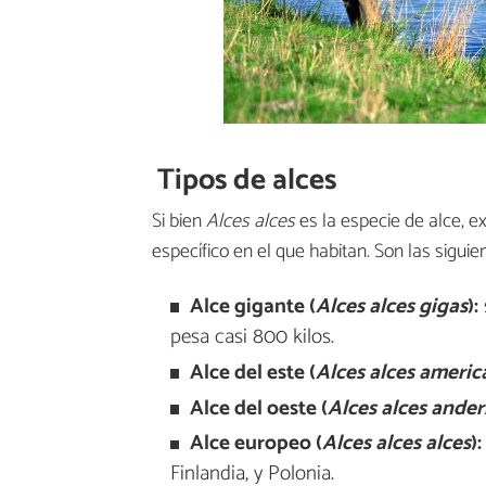
Tipos de alces
Si bien
Alces alces
es la especie de alce, e
específico en el que habitan. Son las siguie
Alce gigante (
Alces alces gigas
):
pesa casi 800 kilos.
Alce del este (
Alces alces americ
Alce del oeste (
Alces alces ander
Alce europeo (
Alces alces alces
):
Finlandia, y Polonia.