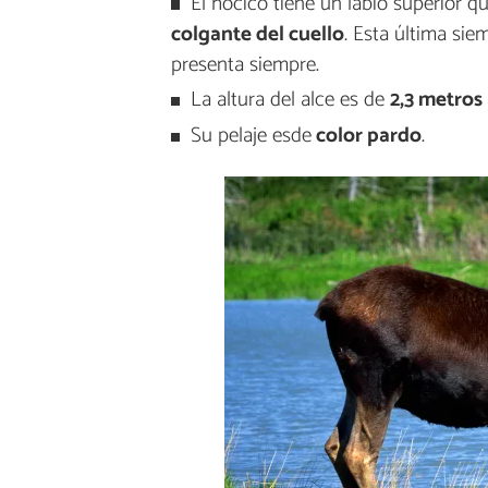
El hocico tiene un labio superior 
colgante del cuello
. Esta última si
presenta siempre.
La altura del alce es de
2,3 metros
Su pelaje esde
color pardo
.